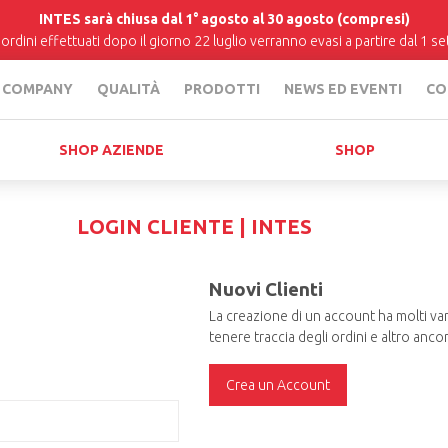
INTES sarà chiusa dal 1° agosto al 30 agosto (compresi)
i ordini effettuati dopo il giorno 22 luglio verranno evasi a partire dal 1 
COMPANY
QUALITÀ
PRODOTTI
NEWS ED EVENTI
CO
SHOP AZIENDE
SHOP
LOGIN CLIENTE | INTES
Nuovi Clienti
La creazione di un account ha molti van
tenere traccia degli ordini e altro ancor
Crea un Account