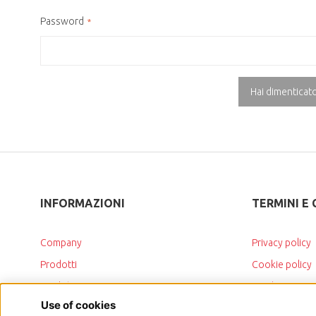
Password
Hai dimenticat
INFORMAZIONI
TERMINI E 
Company
Privacy policy
Prodotti
Cookie policy
Qualità
Spedizioni e re
News
Termini e cond