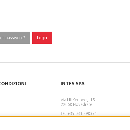
o la password?
Login
CONDIZIONI
INTES SPA
Via f.lli Kennedy, 15
22060 Novedrate
Tel:
+39 031 790371
si
Fax. +39 031 791648
izioni
info@inteswebbing.com