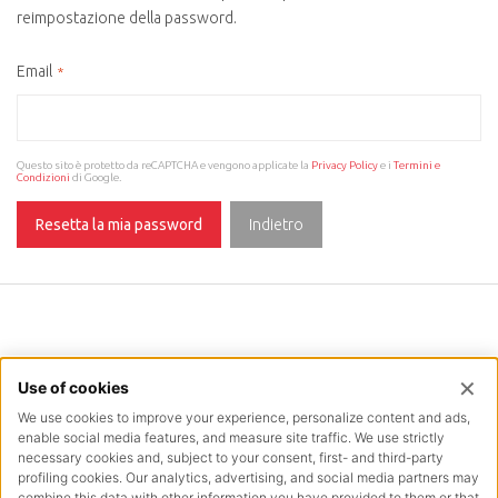
reimpostazione della password.
Email
Questo sito è protetto da reCAPTCHA e vengono applicate la
Privacy Policy
e i
Termini e
Condizioni
di Google.
Resetta la mia password
Indietro
INFORMAZIONI
TERMINI E CONDIZIONI
INTES SPA