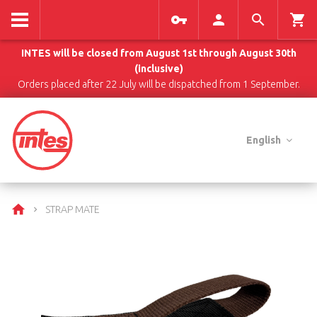
INTES will be closed from August 1st through August 30th
(inclusive)
Orders placed after 22 July will be dispatched from 1 September.
English
STRAP MATE