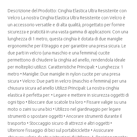
Descrizione del Prodotto: Cinghia Elastica Ultra Resistente con
Velcro La nostra Cinghia Elastica Ultra Resistente con Velcro è
un accessorio versatile e di alta qualità, progettato per fornire
sicurezza e praticità in una vasta gamma di applicazioni. Con una
lunghezza di 1 metro, questa cinghia è dotata di due maniglie
ergonomiche per il tiraggio e per garantire una presa sicura. Le
due parti in velcro (una maschio e una femmina) cucite
permettono di chiudere la cinghia ad anello, rendendola ideale
per molteplici utilizzi. Caratteristiche Principali: • Lunghezza: 1
metro • Maniglie: Due maniglie in nylon cucite per una presa
sicura • Velcro: Due parti in velcro (maschio e femmina) per una
chiusura sicura ad anello Utilizzi Principali: La nostra cinghia
elastica è perfetta per: • Legare e mettere in sicurezza oggetti di
ogni tipo • Bloccare due scatole tra loro • Fissare valigie su una
moto o zaini su una bici • Utilizzo nel giardinaggio per legare
strumenti o spostare oggetti • Ancorare strumenti durante il
trasporto • Stoccaggio sicuro di attrezzi e altri oggetti •
Ulteriore fissaggio di bici sul portabiciclette • Assicurare