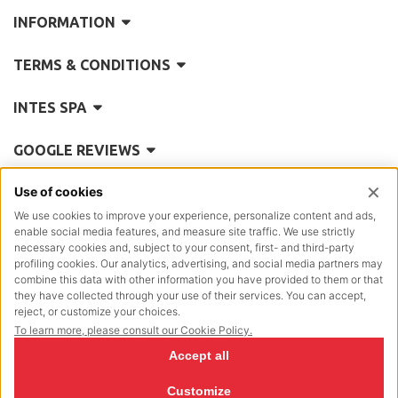
INFORMATION
TERMS & CONDITIONS
INTES SPA
GOOGLE REVIEWS
REA
Como 101335
Reg. Impr.
5770
Posiz.Mecc.:
CO/004614
P.IVA Cod.Fisc.:
00197890130
Cap.Soc.
€ 2.642.000,00 i.v.
NewVisibility Design