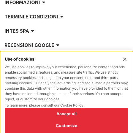
INFORMAZIONI
TERMINI E CONDIZIONI
INTES SPA
RECENSIONI GOOGLE
REA
Como 101335
Reg. Impr.
5770
Posiz.Mecc.:
CO/004614
P.IVA Cod.Fisc.:
00197890130
Cap.Soc.
€ 2.642.000,00 i.v.
NewVisibility Design